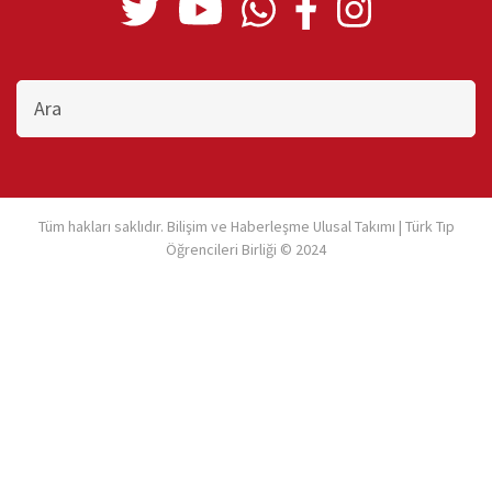
Bu
sitede
ara
Tüm hakları saklıdır. Bilişim ve Haberleşme Ulusal Takımı | Türk Tıp
Öğrencileri Birliği © 2024