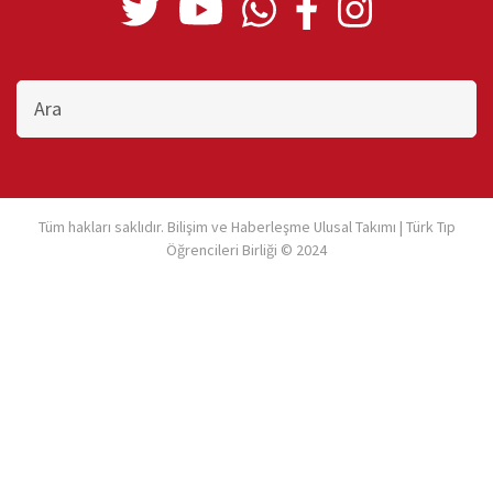
Bu
sitede
ara
Tüm hakları saklıdır. Bilişim ve Haberleşme Ulusal Takımı | Türk Tıp
Öğrencileri Birliği © 2024